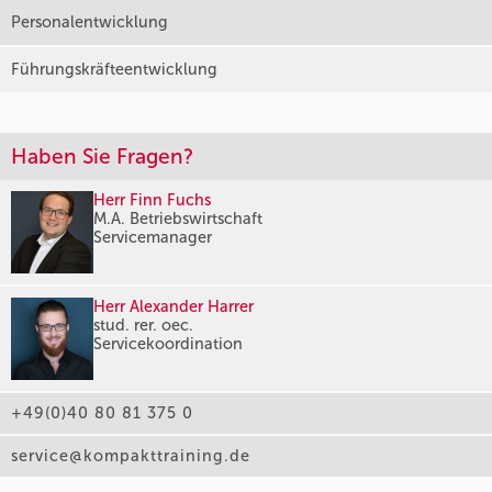
Personalentwicklung
Führungskräfteentwicklung
Haben Sie Fragen?
Herr Finn Fuchs
M.A. Betriebswirtschaft
Servicemanager
Herr Alexander Harrer
stud. rer. oec.
Servicekoordination
+49(0)40 80 81 375 0
service@kompakttraining.de