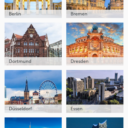
Berlin
Bremen
Dortmund
Dresden
Düsseldorf
Essen