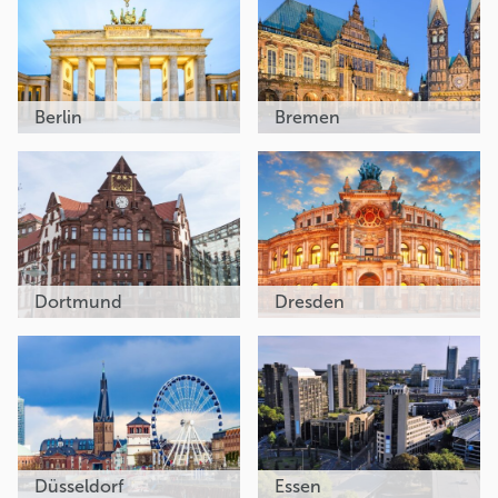
Berlin
Bremen
Dortmund
Dresden
Düsseldorf
Essen