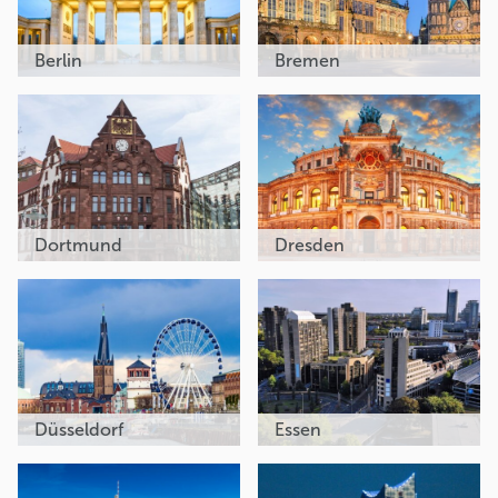
Berlin
Bremen
Dortmund
Dresden
Düsseldorf
Essen