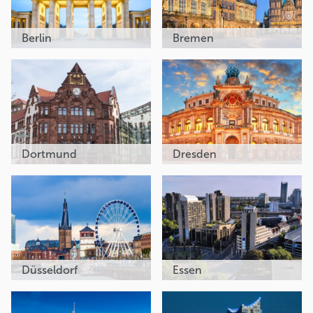
Berlin
Bremen
Dortmund
Dresden
Düsseldorf
Essen