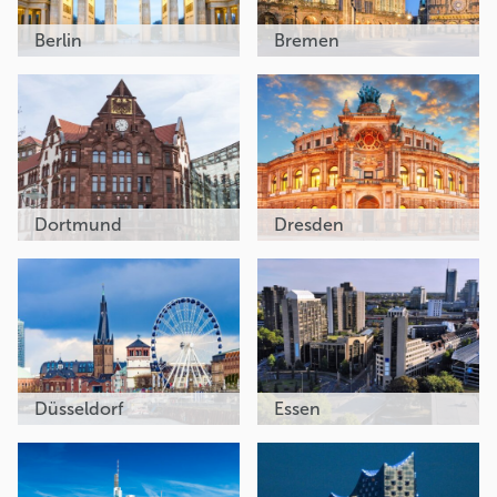
Berlin
Bremen
Dortmund
Dresden
Düsseldorf
Essen